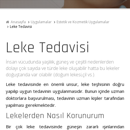
Anasayfa
Uygulamalar
Estetik ve Kozmetik Uygulamalar
Leke Tedavisi
Leke Tedavisi
İnsan vücudunda yaşlılık, güneş ve çeşitli nedenlerden
dolayı çok sayıda ve türde leke oluşabilir hatta bu lekeler
doğuştanda var olabilir (doğum lekesi,çil vs.).
Leke tedavisinde en önemli unsur, leke teşhisinin doğru
yapılıp uygun tedavinin uygulanmasıdır. Bunun içinde uzman
doktorlara başvurulması, tedavinin uzman kişiler tarafından
yapılması gerekmektedir.
Lekelerden Nasıl Korunurum
Bir çok leke tedavisinde güneşin zararlı ışınlarından