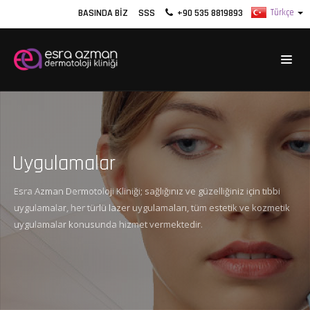
BASINDA BIZ
SSS
+90 535 8819893
Uygulamalar
Esra Azman Dermotoloji Kliniği; sağlığınız ve güzelliğiniz için tıbbi
uygulamalar, her türlü lazer uygulamaları, tüm estetik ve kozmetik
uygulamalar konusunda hizmet vermektedir.