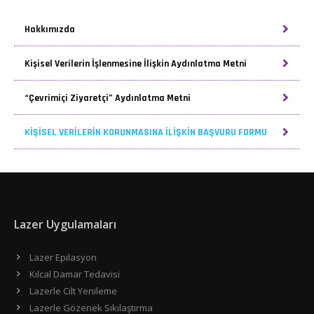
Hakkımızda
Kişisel Verilerin İşlenmesine İlişkin Aydınlatma Metni
“Çevrimiçi Ziyaretçi” Aydınlatma Metni
KİŞİSEL VERİLERİN KORUNMASINA İLİŞKİN BAŞVURU FORMU
Lazer Uygulamaları
Lazer Epilasyon
Kılcal Damar Tedavisi
Lazerle Cilt Yenileme
Lazerle Gözenek Sıkılaştırma