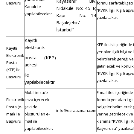
Kayasehır Blv.
Başvuru
formu zarfı/tebligatı
Kanalı ile
Nidakule No: 45 Iç
“KVKK İlgili Kişi Başv
yapılabilecektir
Kapı No: 14
yazılacaktır.
Başakşehır/
İstanbu
l
”
Kayıtlı
KEP iletisi içeriğind
elektronik
Kayıtlı
yer alan ilgili bilgi v
Elektronik
posta (KEP)
belirtilerek gereği y
Posta
adresi
getirilecek ve konu 
(KEP) İle
“KVKK İlgili Kişi Başv
ile
Başvuru
yazılacaktır.
yapılabilecektir
Mobil imza/e-
E-mail ileti içeriğinde
Elektronik
imza içerecek
formda yer alan ilgili 
Posta (e-
şekilde
belgeler belirtilerek 
info@esraazman.com
mail) İle
oluşturulan e-
yerine getirilecek v
Başvuru
mail ile
kısmına “KVKK İlgili K
yapılabilecektir.
Başvurusu” yazılacak