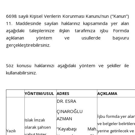
6698 sayılı Kişisel Verilerin Korunması Kanunu’nun (“Kanun”)
11. Maddesinde sayılan haklarınız kapsamında yer alan
aşağıdaki taleplerinize ilişkin tarafımıza işbu Formda
açıklanan yöntem ve usullerde başvuru
gerçekleştirebilirsiniz.
Söz konusu haklarınızı aşağıdaki yöntem ve şekiller ile
kullanabilirsiniz.
YÖNTEM/USUL
ADRES
AÇIKLAMA
DR.
ESRA
ÇINAROĞLU
İşbu formda yer alan il
AZMAN
Islak İmzalı
ve belgeler belirtile
olarak şahsen
“
Kayabaşı Mah.
Yazılı
yerine getirilecek v
yahut Noter