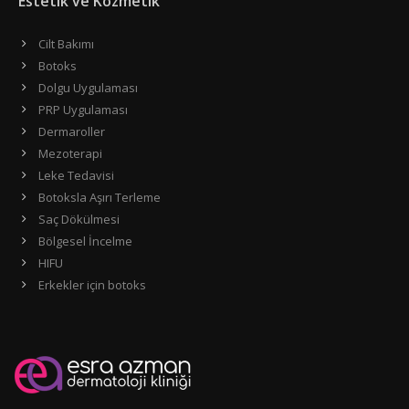
Estetik ve Kozmetik
Cilt Bakımı
Botoks
Dolgu Uygulaması
PRP Uygulaması
Dermaroller
Mezoterapi
Leke Tedavisi
Botoksla Aşırı Terleme
Saç Dökülmesi
Bölgesel İncelme
HIFU
Erkekler için botoks