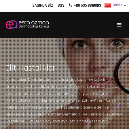
BASINDA BIZ
SSS
+90 535 8819893
Cilt Hastalıkları
Dermatoloji (Deribilim), deri ve vücut giriş kapılarını (ağız içi gibi)
örten mukoza hastalıkları ile uğraşır. Deri ekleri olarak tanımlanan
saç ve tırnak hastalıkları da dermatolojinin ilgi alanına girer.
Dermatolojinin uğraştığı bir başka konu ise 'Zührevi' yani 'Cinsel
Yolla Bulaşan' hastalıklardır. Bu hastalıklar öncelikle deri ve
mukoza bulgusu verdiklerinden Dermatoloji ve Veneroloji (Zührevi
Hastalıklar Bilimi) tarih boyunca aynı çatı altında yaşamıştır.